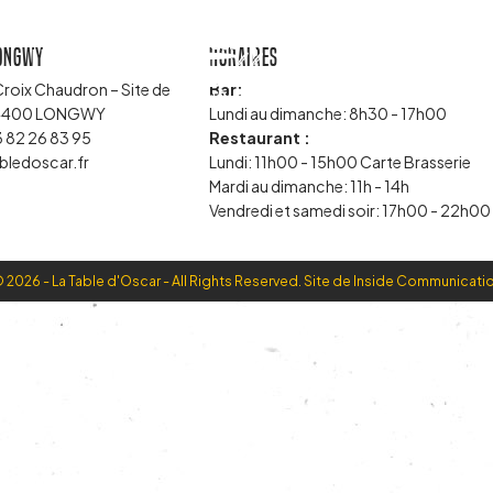
Longwy
Horaires
Le golf
Actualités
Croix Chaudron – Site de
Bar:
54400 LONGWY
Lundi au dimanche: 8h30 - 17h00
3 82 26 83 95
Restaurant :
bledoscar.fr
Lundi: 11h00 - 15h00 Carte Brasserie
Mardi au dimanche: 11h - 14h
Vendredi et samedi soir: 17h00 - 22h00
 2026 - La Table d'Oscar - All Rights Reserved. Site de
Inside Communicati