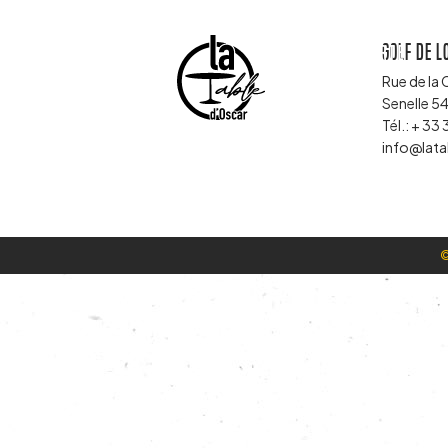
Golf de 
Carte
Rue de la 
Senelle 
Tél.:
+ 33 
info@lata
©